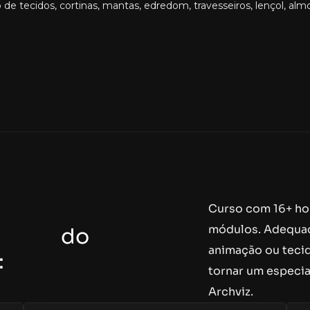
de tecidos, cortinas, mantas, edredom, travesseiros, lençol, al
Curso com 16+ hor
módulos. Adequad
mação
do
animação ou teci
:
tornar um especia
Archviz.