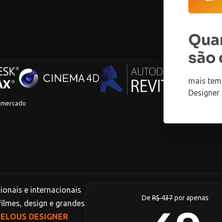
Qua
são 
mais tem
Designer 
o mercado
onais e internacionais
De
R$ 437
por apenas
ilmes, design e grandes
ELOUS DESIGNER
.