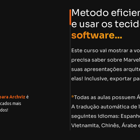
Metodo eficie
e usar os teci
software...
Este curso vai mostrar a v
precisa saber sobre Marve
suas apresentações arquite
elas! Inclusive, exportar par
*
Todas as aulas possuem Á
para Archviz
é
rcados mais
A tradução automática de 
dos!
seguintes idiomas: Espanho
Vietnamita, Chinês, Árabe 