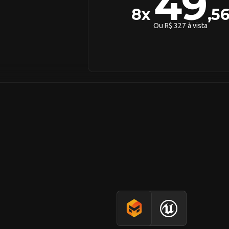
49
8x
,5
Ou R$ 327 à vista