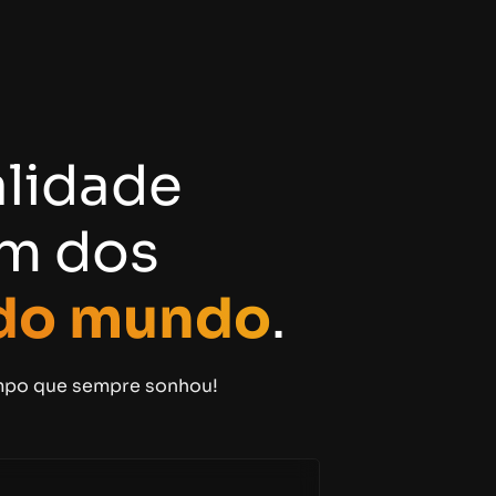
alidade
um dos
do mundo
.
empo que sempre sonhou!