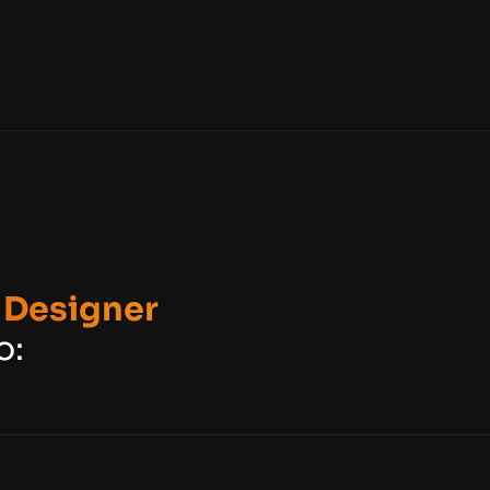
 Designer
o: